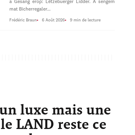
a Gesang erop: Lëtzebuerger Lidder. A sengem
mat Bicherregaler…
Frédéric Braun
6 Août 2026
9 min de lecture
 un luxe mais une
 le LAND reste ce