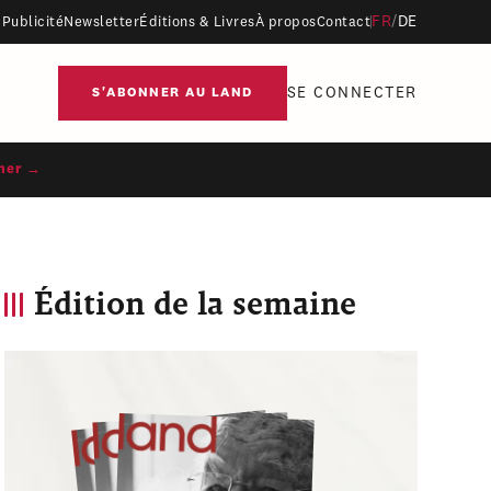
FR
/
DE
Publicité
Newsletter
Éditions & Livres
À propos
Contact
SE CONNECTER
S'ABONNER AU LAND
ner →
Édition de la semaine