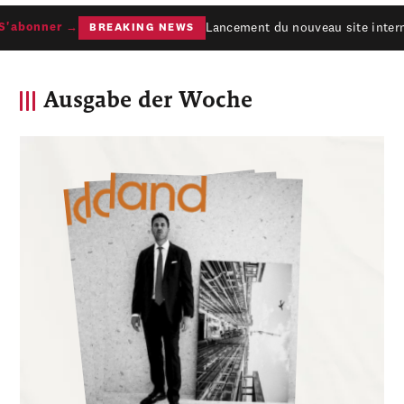
Lancement du nouveau site interne
abonner →
BREAKING NEWS
Ausgabe der Woche