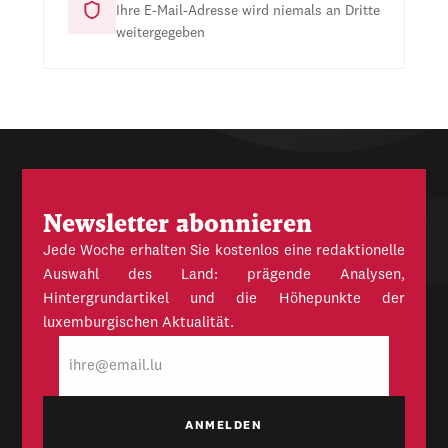
Ihre E-Mail-Adresse wird niemals an Dritte
weitergegeben
Newsletter abonnieren
Jede Woche erhalten Sie kostenlos eine redaktionelle
Auswahl des Land: prägende Analysen,
Hintergrundartikel und die Höhepunkte der
luxemburgischen Aktualität.
E-
Mail