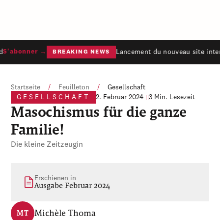
Lancement du nouveau site inter
S'abonner →
BREAKING NEWS
Startseite
/
Feuilleton
/
Gesellschaft
GESELLSCHAFT
2. Februar 2024
3 Min. Lesezeit
Masochismus für die ganze
Familie!
Die kleine Zeitzeugin
Erschienen in
Ausgabe Februar 2024
Michèle Thoma
MT