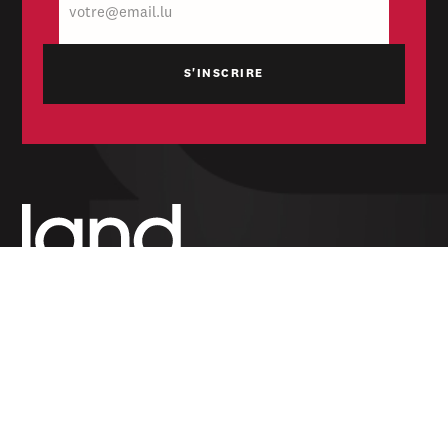
mail
Hebdomadaire indépendant — politique,
économique et culturel du Grand-Duché de
Luxembourg. Fondé en 1954.
RUBRIQUES
Politique
Économie