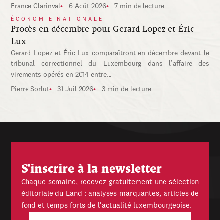
France Clarinval
6 Août 2026
7 min de lecture
ÉCONOMIE NATIONALE
Procès en décembre pour Gerard Lopez et Éric
Lux
Gerard Lopez et Éric Lux comparaîtront en décembre devant le
tribunal correctionnel du Luxembourg dans l’affaire des
virements opérés en 2014 entre…
Pierre Sorlut
31 Juil 2026
3 min de lecture
S'inscrire à la newsletter
Chaque semaine, recevez gratuitement une sélection
éditoriale du Land : analyses marquantes, articles de
fond et temps forts de l'actualité luxembourgeoise.
E-