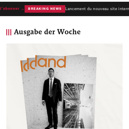
Lancement du nouveau site interne
abonner →
BREAKING NEWS
Ausgabe der Woche