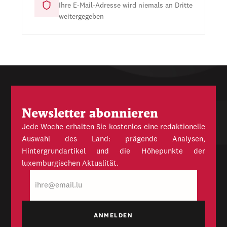
Ihre E-Mail-Adresse wird niemals an Dritte
weitergegeben
Newsletter abonnieren
Jede Woche erhalten Sie kostenlos eine redaktionelle
Auswahl des Land: prägende Analysen,
Hintergrundartikel und die Höhepunkte der
luxemburgischen Aktualität.
E-
Mail