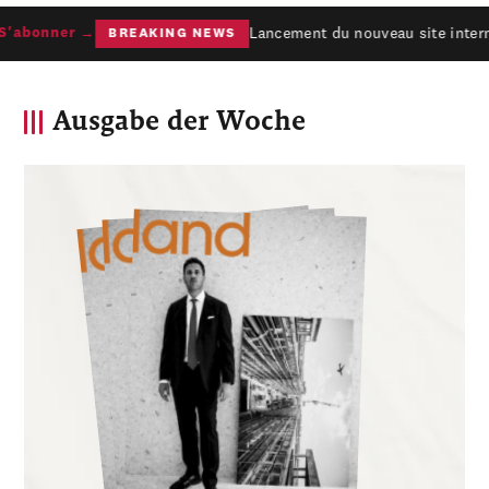
Lancement du nouveau site interne
abonner →
BREAKING NEWS
Ausgabe der Woche