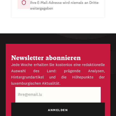
Ihre E-Mail-Adresse wird niemals an Dritte
weitergegeben
Newsletter abonnieren
Jede Woche erhalten Sie kostenlos eine redaktionelle
Auswahl des Land: prägende Analysen,
Hintergrundartikel und die Höhepunkte der
luxemburgischen Aktualität.
E-
Mail