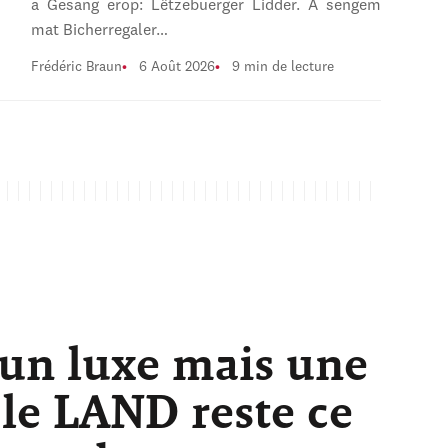
a Gesang erop: Lëtzebuerger Lidder. A sengem
mat Bicherregaler…
Frédéric Braun
6 Août 2026
9 min de lecture
 un luxe mais une
 le LAND reste ce