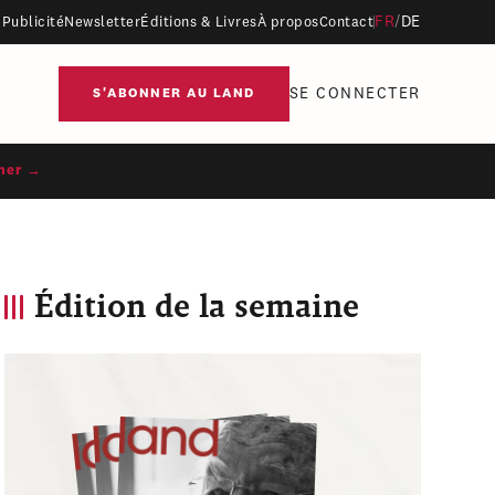
FR
/
DE
Publicité
Newsletter
Éditions & Livres
À propos
Contact
SE CONNECTER
S'ABONNER AU LAND
ner →
Édition de la semaine