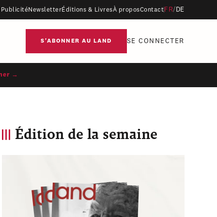
FR
/
DE
Publicité
Newsletter
Éditions & Livres
À propos
Contact
SE CONNECTER
S'ABONNER AU LAND
ner →
Édition de la semaine