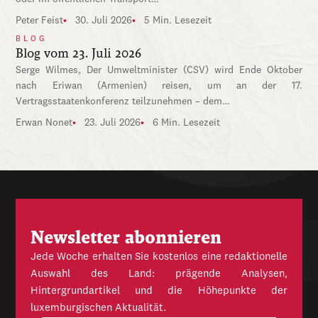
Peter Feist
30. Juli 2026
5 Min. Lesezeit
BLOG
Blog vom 23. Juli 2026
Serge Wilmes, Der Umweltminister (CSV) wird Ende Oktober
nach Eriwan (Armenien) reisen, um an der 17.
Vertragsstaatenkonferenz teilzunehmen – dem…
Erwan Nonet
23. Juli 2026
6 Min. Lesezeit
Newsletter abonnieren
Jede Woche erhalten Sie kostenlos eine redaktionelle
Auswahl des Land: prägende Analysen,
Hintergrundartikel und die Höhepunkte der
luxemburgischen Aktualität.