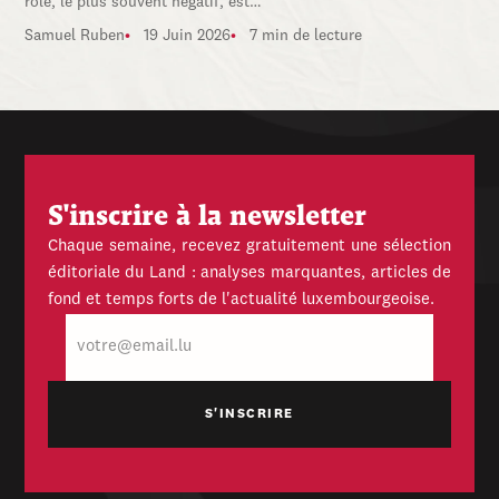
rôle, le plus souvent négatif, est…
Samuel Ruben
19 Juin 2026
7 min de lecture
S'inscrire à la newsletter
Chaque semaine, recevez gratuitement une sélection
éditoriale du Land : analyses marquantes, articles de
fond et temps forts de l'actualité luxembourgeoise.
E-
mail