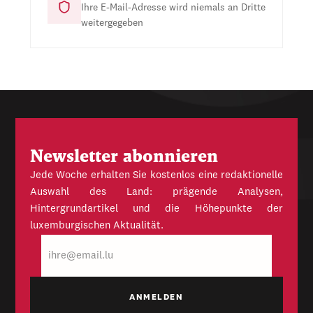
Ihre E-Mail-Adresse wird niemals an Dritte
weitergegeben
Newsletter abonnieren
Jede Woche erhalten Sie kostenlos eine redaktionelle
Auswahl des Land: prägende Analysen,
Hintergrundartikel und die Höhepunkte der
luxemburgischen Aktualität.
E-
Mail