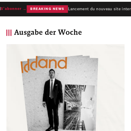
Lancement du nouveau site interne
'abonner →
BREAKING NEWS
Ausgabe der Woche