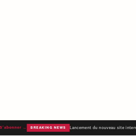
Lancement du nouveau site intern
'abonner →
BREAKING NEWS