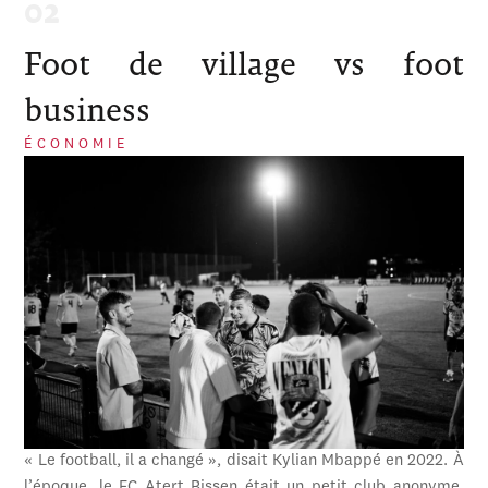
Foot de village vs foot
business
ÉCONOMIE
« Le football, il a changé », disait Kylian Mbappé en 2022. À
l’époque, le FC Atert Bissen était un petit club anonyme,