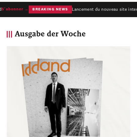
Lancement du nouveau site intern
'abonner →
BREAKING NEWS
Ausgabe der Woche