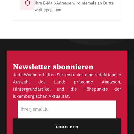
Ihre E-Mail-Adresse wird niemals an Dritte
weitergegeben
Newsletter abonnieren
Jede Woche erhalten Sie kostenlos eine redaktionelle
Auswahl des Land: prägende Analysen,
Hintergrundartikel und die Höhepunkte der
luxemburgischen Aktualität.
E-
Mail