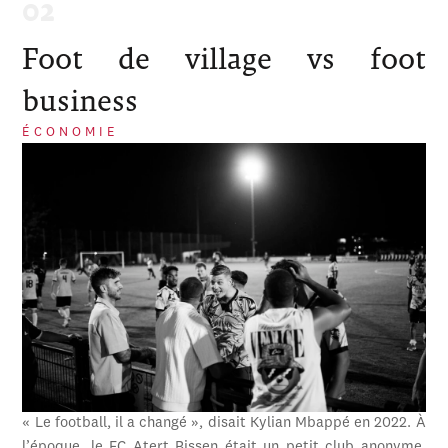
Foot de village vs foot
business
ÉCONOMIE
« Le football, il a changé », disait Kylian Mbappé en 2022. À
l’époque, le FC Atert Bissen était un petit club anonyme,