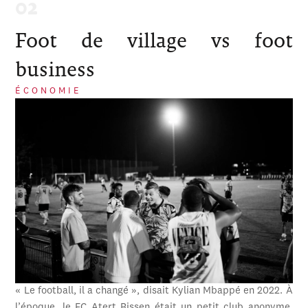
Foot de village vs foot
business
ÉCONOMIE
« Le football, il a changé », disait Kylian Mbappé en 2022. À
l’époque, le FC Atert Bissen était un petit club anonyme,