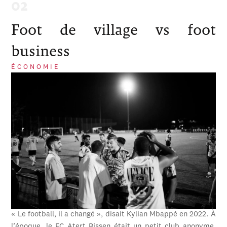
Foot de village vs foot
business
ÉCONOMIE
« Le football, il a changé », disait Kylian Mbappé en 2022. À
l’époque, le FC Atert Bissen était un petit club anonyme,