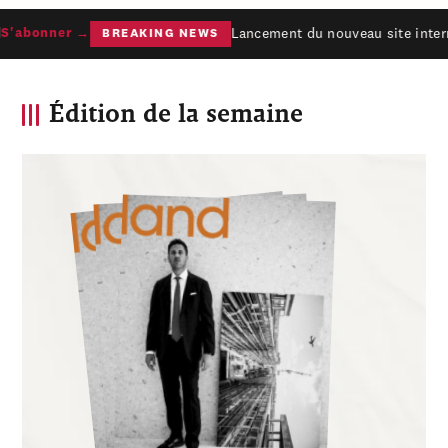
Lancement du nouveau site interne
'abonner →
BREAKING NEWS
Édition de la semaine