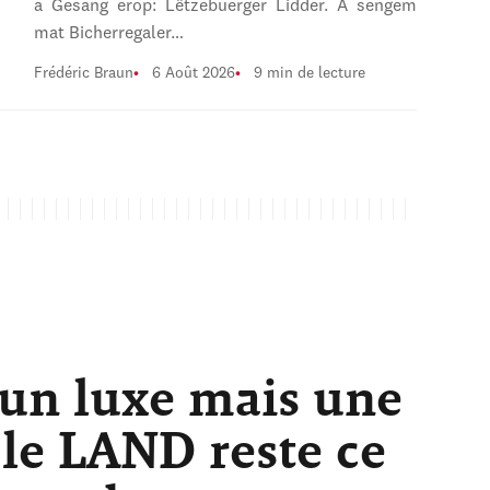
a Gesang erop: Lëtzebuerger Lidder. A sengem
mat Bicherregaler…
Frédéric Braun
6 Août 2026
9 min de lecture
 un luxe mais une
 le LAND reste ce