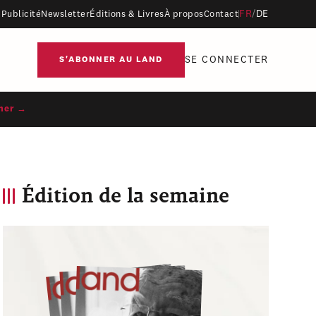
FR
/
DE
Publicité
Newsletter
Éditions & Livres
À propos
Contact
SE CONNECTER
S'ABONNER AU LAND
ner →
Édition de la semaine