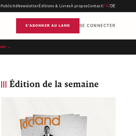
FR
/
DE
Publicité
Newsletter
Éditions & Livres
À propos
Contact
SE CONNECTER
S'ABONNER AU LAND
ner →
Édition de la semaine