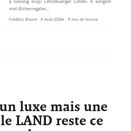
a Gesang erop: Lëtzebuerger Lidder. A sengem
mat Bicherregaler…
Frédéric Braun
6 Août 2026
9 min de lecture
 un luxe mais une
 le LAND reste ce