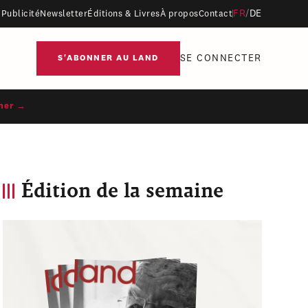
FR
/
DE
Publicité
Newsletter
Éditions & Livres
À propos
Contact
SE CONNECTER
S'ABONNER AU LAND
ner →
Édition de la semaine