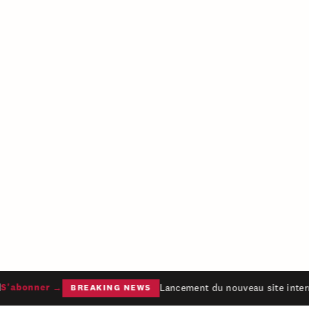
Lancement du nouveau site intern
'abonner →
BREAKING NEWS