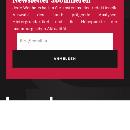
Newsletter abonnieren
Jede Woche erhalten Sie kostenlos eine redaktionelle
Auswahl des Land: prägende Analysen,
Hintergrundartikel und die Höhepunkte der
luxemburgischen Aktualität.
E-
Mail
Unabhängige Wochenzeitung für Politik,
Wirtschaft und Kultur des Großherzogtums