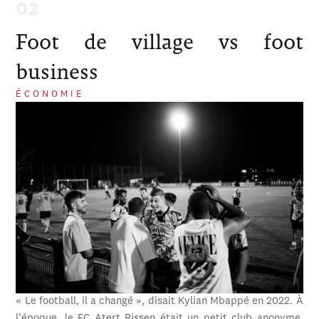
Foot de village vs foot
business
ÉCONOMIE
« Le football, il a changé », disait Kylian Mbappé en 2022. À
l’époque, le FC Atert Bissen était un petit club anonyme,