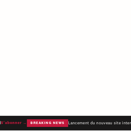
Lancement du nouveau site intern
S'abonner →
BREAKING NEWS