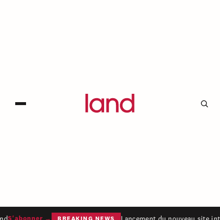
nd
Lancement du nouveau site int
S'abonner →
BREAKING NEWS