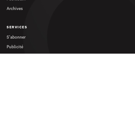
Archives
SERVICES
S’abonner
Publicité
Newsletter
LE JOURNAL
À propos
Contact
© 2026 d'Lëtzebuerger Land — Tous droits réservés
Protection des données
Conditions générales de vente
Impressum