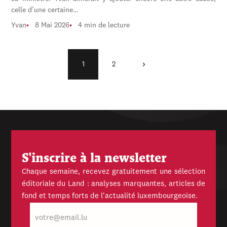
celle d’une certaine…
Yvan
8 Mai 2026
4 min de lecture
›
1
2
S'inscrire à la newsletter
Chaque semaine, recevez gratuitement une sélection
éditoriale du Land : analyses marquantes, articles de
fond et temps forts de l'actualité luxembourgeoise.
E-
mail