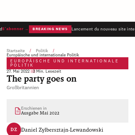
Lancement du nouveau site inter
S'abonner →
BREAKING NEWS
Startseite
/
Politik
/
Europäische und internationale Politik
EUROPÄISCHE UND INTERNATIONALE
POLITIK
27. Mai 2022
3 Min. Lesezeit
The party goes on
Großbritannien
Erschienen in
Ausgabe Mai 2022
Daniel Zylbersztajn-Lewandowski
DZ