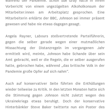
während der Pandemie. Schon Sue Gray hatte in ihrem
Vorbericht von einem ungezügelten Alkoholkonsum der
Mitarbeiter:innen am Arbeitsplatz gesprochen. Eine
Mitarbeiterin erklärte der BBC, Johnson sei immer präsent
gewesen und habe nie etwas dagegen gesagt.
Angela Rayner, Labours stellvertretende Parteiführerin,
gegen die selber gerade wegen einer mutmaßlichen
Missachtung der Distanzregeln im vergangenen Jahr
ermittelt wird, meinte, Johnson habe Schande über sein
Amt gebracht, weil er die Regeln, die er selber ausgerufen
hatte, gebrochen habe, während „das britische Volk in der
Pandemie große Opfer auf sich nahm“.
Auch auf konservativer Seite führten die Enthüllungen
wieder teilweise zu Kritik. In den letzten Monaten hatte sich
die Stimmung gegen Johnson nicht zuletzt wegen des
Ukrainekriegs etwas beruhigt. Doch der konservative
Hinterbänkler Steve Baker twitterte nun ein Poster des