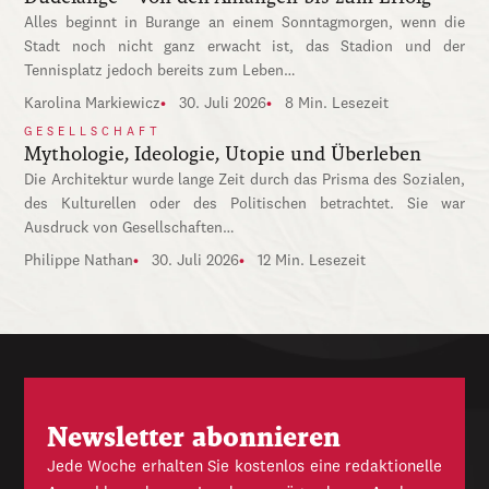
Alles beginnt in Burange an einem Sonntagmorgen, wenn die
Stadt noch nicht ganz erwacht ist, das Stadion und der
Tennisplatz jedoch bereits zum Leben…
Karolina Markiewicz
30. Juli 2026
8 Min. Lesezeit
GESELLSCHAFT
Mythologie, Ideologie, Utopie und Überleben
Die Architektur wurde lange Zeit durch das Prisma des Sozialen,
des Kulturellen oder des Politischen betrachtet. Sie war
Ausdruck von Gesellschaften…
Philippe Nathan
30. Juli 2026
12 Min. Lesezeit
Newsletter abonnieren
Jede Woche erhalten Sie kostenlos eine redaktionelle