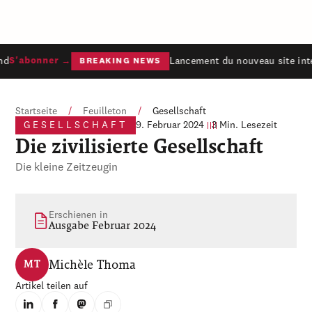
d
Lancement du nouveau site inte
S'abonner →
BREAKING NEWS
Startseite
/
Feuilleton
/
Gesellschaft
GESELLSCHAFT
9. Februar 2024
3 Min. Lesezeit
Die zivilisierte Gesellschaft
Die kleine Zeitzeugin
Erschienen in
Ausgabe Februar 2024
Michèle Thoma
MT
Artikel teilen auf