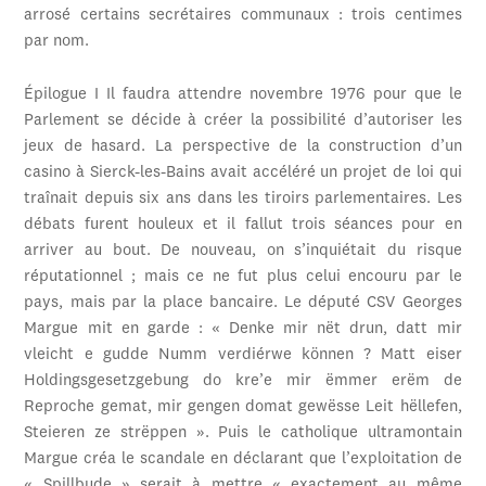
arrosé certains secrétaires communaux : trois centimes
par nom.
Épilogue I Il faudra attendre novembre 1976 pour que le
Parlement se décide à créer la possibilité d’autoriser les
jeux de hasard. La perspective de la construction d’un
casino à Sierck-les-Bains avait accéléré un projet de loi qui
traînait depuis six ans dans les tiroirs parlementaires. Les
débats furent houleux et il fallut trois séances pour en
arriver au bout. De nouveau, on s’inquiétait du risque
réputationnel ; mais ce ne fut plus celui encouru par le
pays, mais par la place bancaire. Le député CSV Georges
Margue mit en garde : « Denke mir nët drun, datt mir
vleicht e gudde Numm verdiérwe können ? Matt eiser
Holdingsgesetzgebung do kre’e mir ëmmer erëm de
Reproche gemat, mir gengen domat gewësse Leit hëllefen,
Steieren ze strëppen ». Puis le catholique ultramontain
Margue créa le scandale en déclarant que l’exploitation de
« Spillbude » serait à mettre « exactement au même