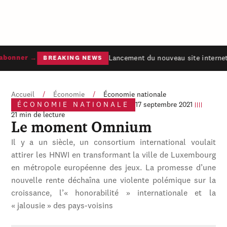
Lancement du nouveau site internet d
onner →
BREAKING NEWS
Accueil
/
Économie
/
Économie nationale
ÉCONOMIE NATIONALE
17 septembre 2021
21 min de lecture
Le moment Omnium
Il y a un siècle, un consortium international voulait
attirer les HNWI en transformant la ville de Luxembourg
en métropole européenne des jeux. La promesse d’une
nouvelle rente déchaîna une violente polémique sur la
croissance, l’« honorabilité » internationale et la
« jalousie » des pays-voisins