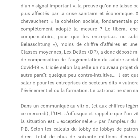
d’un « signal important », la preuve qu’on ne laisse pe
plus affectés par la crise sanitaire et économique.
chevauchent « la cohésion sociale, fondamentale po
complètement adopté la mesure ? Le libéral enc
compensatoire, pour que les entreprises ne sub
Belaaschtung »), moins de chiffre d’affaires et u
Classes moyennes, Lex Delles (DP), a donc déposé mardi
de compensation de l’augmentation du salaire soci
Covid-19 ». L’idée selon laquelle un nouveau projet
autre paraît quelque peu contre-intuitive… Il est q
salarié pour les entreprises de secteurs dits « vulnér
l’événementiel ou la formation. Le patronat ne s’en s
Dans un communiqué au vitriol (et aux chiffres légè
ce mercredi), l’UEL s’offusque et rappelle que l’on 
la situation est « exceptionnelle » par l’ampleur 
PIB. Selon les calculs du lobby de lobbys de patro
direct total de plus de soixante millions d’euros