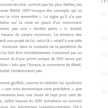
LE
rsonne de côté, surtout pas les plus faibles, les
 Xavier Bettel (DP) invoque des concepts qui se
ur le vivre ensemble ». Le signe qu’il n’a pas
haîne sur la mise en place d’un instrument
issent pas une « double peine » (« duebel
ne hausse du salaire minimum. Le ministre des
 son projet de loi, celui-là « relatif à une aide
al minimum dans le contexte de la pandémie de
 de loi doit être immédiatement compensé par un
uestion là d’une prime unique de 500 euros par
ables » tels que l’horeca, le commerce de détail,
atisfait (évidemment) pas.
rement gonflés, comme le relèvent les syndicats
vit « une crise économique sans précédent », que
du marasme avec une chute de sept pour cent du
ns, ladite hausse du SSM entraînera un surcoût
 pour les entreprises luxembourgeoises (54,3