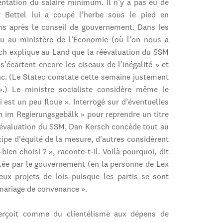
entation du salaire minimum. Il n’y a pas eu de
r Bettel lui a coupé l’herbe sous le pied en
ons après le conseil de gouvernement. Dans les
 ou au ministère de l’Économie (où l’on nous a
sch explique au Land que la réévaluation du SSM
’écartent encore les ciseaux de l’inégalité » et
nc. (Le Statec constate cette semaine justement
 ».) Le ministre socialiste considère même le
st un peu floue ». Interrogé sur d’éventuelles
 im Regierungsgebälk » pour reprendre un titre
éévaluation du SSM, Dan Kersch concède tout au
cipe d’équité de la mesure, d’autres considèrent
en choisi ? », raconte-t-il. Voilà pourquoi, dit
tée par le gouvernement (en la personne de Lex
deux projets de lois puisque les partis se sont
 mariage de convenance ».
 perçoit comme du clientélisme aux dépens de