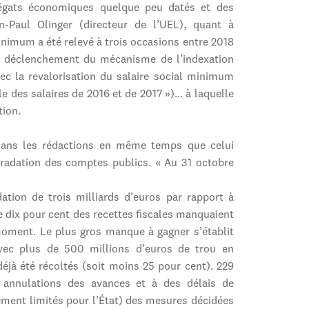
égats économiques quelque peu datés et des
Paul Olinger (directeur de l’UEL), quant à
minimum a été relevé à trois occasions entre 2018
au déclenchement du mécanisme de l’indexation
vec la revalorisation du salaire social minimum
le des salaires de 2016 et de 2017 »)… à laquelle
tion.
i dans les rédactions en même temps que celui
gradation des comptes publics. « Au 31 octobre
dation de trois milliards d’euros par rapport à
de dix pour cent des recettes fiscales manquaient
moment. Le plus gros manque à gagner s’établit
avec plus de 500 millions d’euros de trou en
éjà été récoltés (soit moins 25 pour cent). 229
 annulations des avances et à des délais de
ement limités pour l’État) des mesures décidées