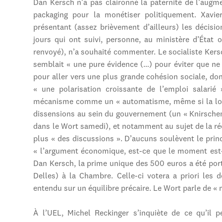
Dan Kersch n’a pas claironné la paternité de l’augm
packaging pour la monétiser politiquement. Xavie
présentant (assez brièvement d’ailleurs) les décisi
jours qui ont suivi, personne, au ministère d’État
renvoyé), n’a souhaité commenter. Le socialiste Ker
semblait « une pure évidence (…) pour éviter que ne s
pour aller vers une plus grande cohésion sociale, do
« une polarisation croissante de l’emploi salarié
mécanisme comme un « automatisme, même si la loi e
dissensions au sein du gouvernement (un « Knirschen
dans le Wort samedi), et notamment au sujet de la r
plus « des discussions ». D’aucuns soulèvent le prin
« l’argument économique, est-ce que le moment est-bi
Dan Kersch, la prime unique des 500 euros a été por
Delles) à la Chambre. Celle-ci votera a priori les 
entendu sur un équilibre précaire. Le Wort parle de «
À l’UEL, Michel Reckinger s’inquiète de ce qu’il