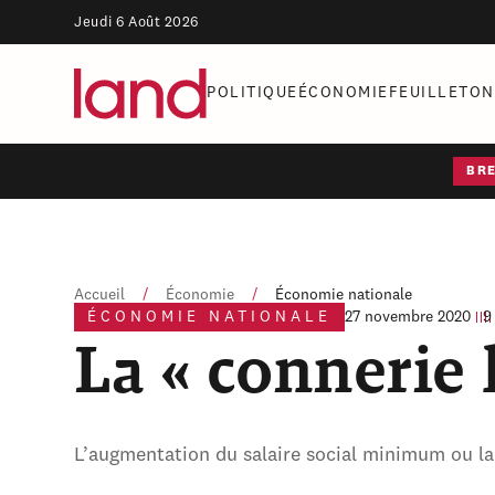
Jeudi 6 Août 2026
POLITIQUE
ÉCONOMIE
FEUILLETON
BR
Accueil
/
Économie
/
Économie nationale
ÉCONOMIE NATIONALE
27 novembre 2020
9
La « connerie
L’augmentation du salaire social minimum ou la 