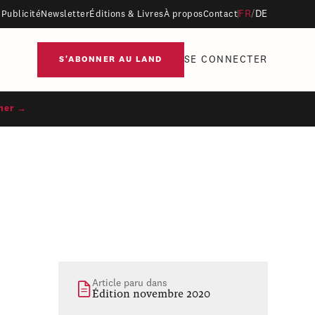
FR
/
DE
Publicité
Newsletter
Éditions & Livres
À propos
Contact
SE CONNECTER
S'ABONNER AU LAND
ner →
Article paru dans
Édition novembre 2020