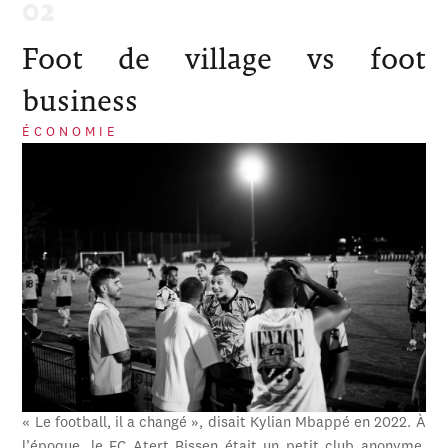
Foot de village vs foot
business
ÉCONOMIE
« Le football, il a changé », disait Kylian Mbappé en 2022. À
l’époque, le FC Atert Bissen était un petit club anonyme,