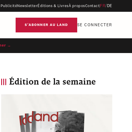
FR
/
DE
Publicité
Newsletter
Éditions & Livres
À propos
Contact
SE CONNECTER
S'ABONNER AU LAND
ner →
Édition de la semaine