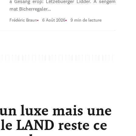
a Gesang erop: Lëtzebuerger Lidder. A sengem
mat Bicherregaler…
Frédéric Braun
6 Août 2026
9 min de lecture
 un luxe mais une
 le LAND reste ce