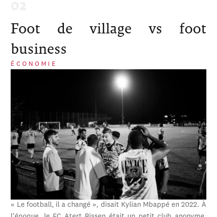
Foot de village vs foot
business
ÉCONOMIE
« Le football, il a changé », disait Kylian Mbappé en 2022. À
l’époque, le FC Atert Bissen était un petit club anonyme,