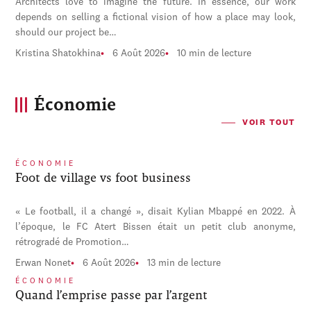
Architects love to imagine the future. In essence, our work
depends on selling a fictional vision of how a place may look,
should our project be…
Kristina Shatokhina
6 Août 2026
10 min de lecture
Économie
VOIR TOUT
ÉCONOMIE
Foot de village vs foot business
« Le football, il a changé », disait Kylian Mbappé en 2022. À
l’époque, le FC Atert Bissen était un petit club anonyme,
rétrogradé de Promotion…
Erwan Nonet
6 Août 2026
13 min de lecture
ÉCONOMIE
Quand l’emprise passe par l’argent