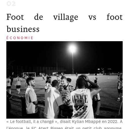
Foot de village vs foot
business
ÉCONOMIE
« Le football, il a changé », disait Kylian Mbappé en 2022. À
l’époque, le FC Atert Bissen était un petit club anonyme,