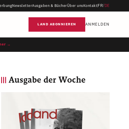
FR
/
DE
erbung
Newsletter
Ausgaben & Bücher
Über uns
Kontakt
ANMELDEN
LAND ABONNIEREN
ner →
Ausgabe der Woche