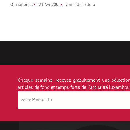
Olivier Goetz
24 Avr 2008
7 min de lecture
Chaque semaine, recevez gratuitement une sélection
articles de fond et temps forts de l'actualité luxembou
E-
mail