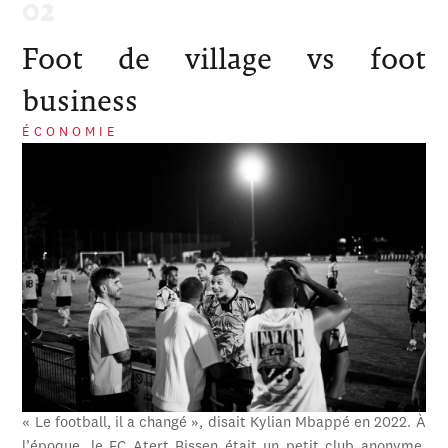
Foot de village vs foot
business
ÉCONOMIE
« Le football, il a changé », disait Kylian Mbappé en 2022. À
l’époque, le FC Atert Bissen était un petit club anonyme,