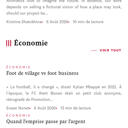
Architects love to imagine the future. In essence, our work
depends on selling a fictional vision of how a place may look,
should our project be…
Kristina Shatokhina
6 Août 2026
10 min de lecture
Économie
VOIR TOUT
ÉCONOMIE
Foot de village vs foot business
« Le football, il a changé », disait Kylian Mbappé en 2022. À
l’époque, le FC Atert Bissen était un petit club anonyme,
rétrogradé de Promotion…
Erwan Nonet
6 Août 2026
13 min de lecture
ÉCONOMIE
Quand l’emprise passe par l’argent