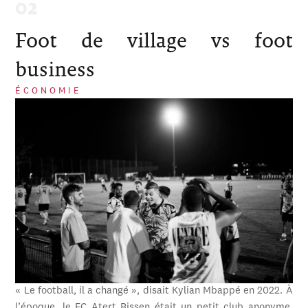
Foot de village vs foot
business
ÉCONOMIE
« Le football, il a changé », disait Kylian Mbappé en 2022. À
l’époque, le FC Atert Bissen était un petit club anonyme,